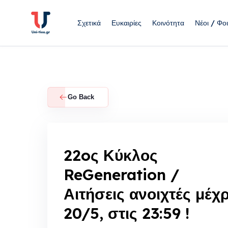
Skip
to
Σχετικά
Ευκαιρίες
Κοινότητα
Νέοι / Φοι
content
Go Back
22oς Κύκλος
ReGeneration /
Αιτήσεις ανοιχτές μέχρ
20/5, στις 23:59 !