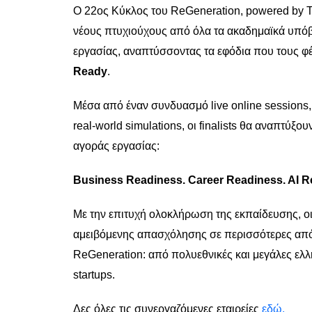
Ο 22ος Κύκλος του ReGeneration, powered by T
νέους πτυχιούχους από όλα τα ακαδημαϊκά υπό
εργασίας, αναπτύσσοντας τα εφόδια που τους φέ
Ready
.
Μέσα από έναν συνδυασμό live online sessions
real-world simulations, οι finalists θα αναπτύξο
αγοράς εργασίας:
Business Readiness. Career Readiness. AI R
Με την επιτυχή ολοκλήρωση της εκπαίδευσης, οι
αμειβόμενης απασχόλησης σε περισσότερες από 
ReGeneration: από πολυεθνικές και μεγάλες ελλην
startups.
Δες όλες τις συνεργαζόμενες εταιρείες
εδώ.