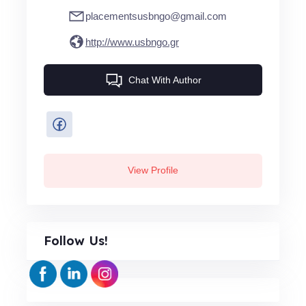
placementsusbngo@gmail.com
http://www.usbngo.gr
Chat With Author
View Profile
Follow Us!