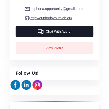
euphoria.opportunity@gmail.com
http://euphoriayouthlab.eu/
Chat With Author
View Profile
Follow Us!