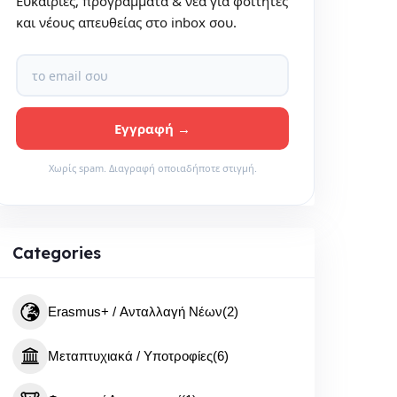
Ευκαιρίες, προγράμματα & νέα για φοιτητές
και νέους απευθείας στο inbox σου.
Χωρίς spam. Διαγραφή οποιαδήποτε στιγμή.
Categories
Erasmus+ / Ανταλλαγή Νέων
(2)
Μεταπτυχιακά / Υποτροφίες
(6)