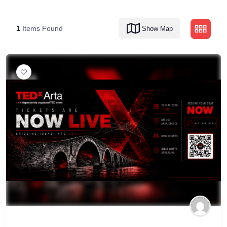
1
Items Found
Show Map