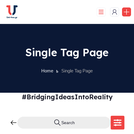
Skip
to
content
Single Tag Page
Home
Single Tag Page
#BridgingIdeasIntoReality
Search