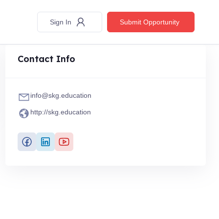
Sign In
Submit Opportunity
Contact Info
info@skg.education
http://skg.education