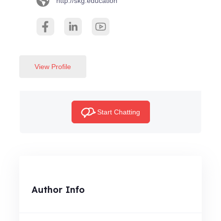
http://skg.education
View Profile
Start Chatting
Author Info